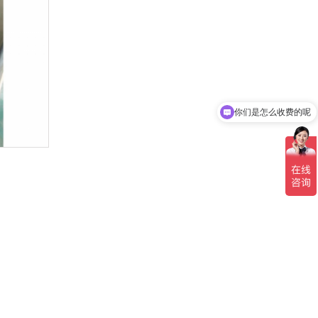
你们是怎么收费的呢