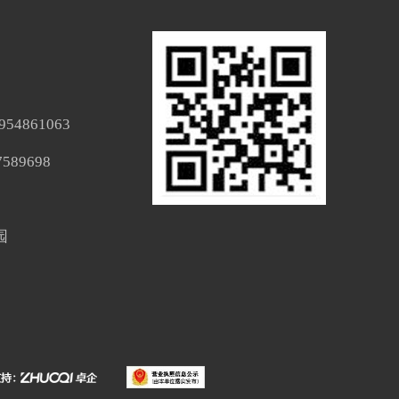
54861063
589698
园