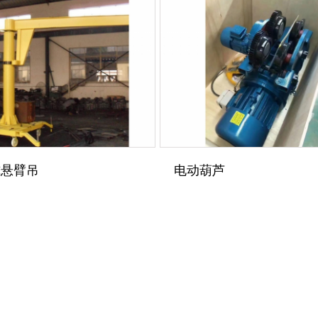
式起重机
式起重机
式悬臂吊
电动葫芦
机
机设备