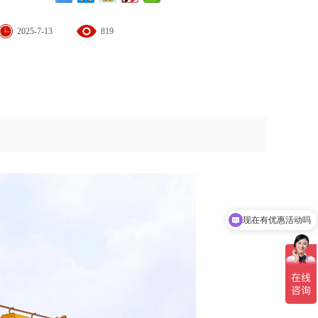
2025-7-13
819
现在有优惠活动吗