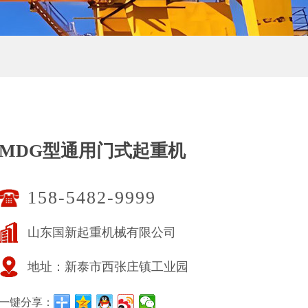
MDG型通用门式起重机
158-5482-9999
山东国新起重机械有限公司
地址：新泰市西张庄镇工业园
一键分享：