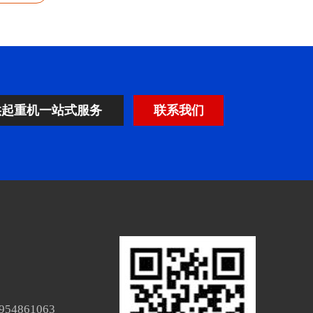
供起重机一站式服务
联系我们
54861063