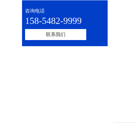
咨询电话
158-5482-9999
联系我们