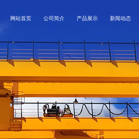
网站首页
公司简介
产品展示
新闻动态