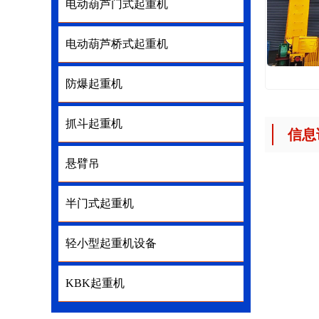
电动葫芦门式起重机
电动葫芦门
电动葫芦桥式起重机
电动葫芦桥
防爆起重机
防爆起重机
抓斗起重机
抓斗起重机
信息
悬臂吊
悬臂吊
半门式起重机
半门式起重
轻小型起重机设备
轻小型起重
KBK起重机
KBK起重机