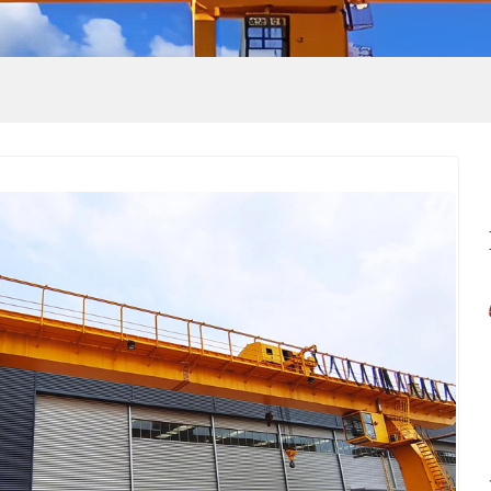
重机
重机
式起重机