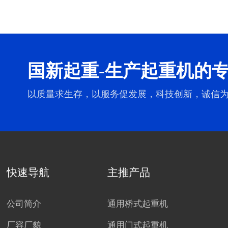
国新起重-生产起重机的
以质量求生存，以服务促发展，科技创新，诚信
快速导航
主推产品
公司简介
通用桥式起重机
厂容厂貌
通用门式起重机