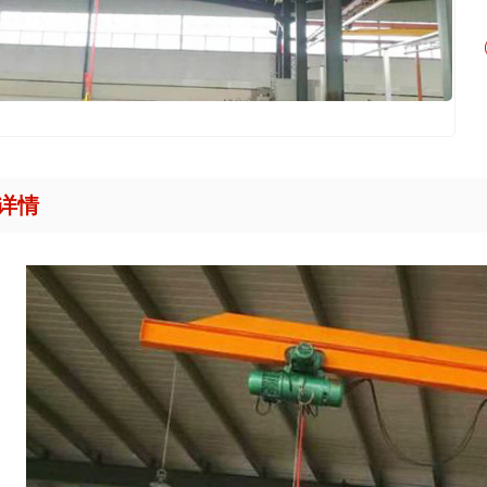
式起重机
式起重机
详情
机
机设备