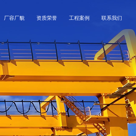
厂容厂貌
资质荣誉
工程案例
联系我们