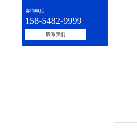
咨询电话
158-5482-9999
联系我们