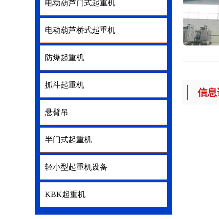
电动葫芦门式起重机
电动葫芦门
电动葫芦桥式起重机
电动葫芦桥
防爆起重机
防爆起重机
抓斗起重机
抓斗起重机
信息
悬臂吊
悬臂吊
半门式起重机
半门式起重
轻小型起重机设备
轻小型起重
KBK起重机
KBK起重机