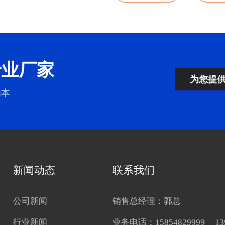
专业厂家
为您提
为本
新闻动态
联系我们
公司新闻
销售总经理：郭总
行业新闻
业务电话：15854829999 139