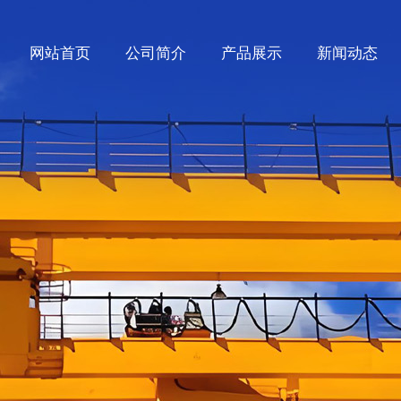
网站首页
公司简介
产品展示
新闻动态